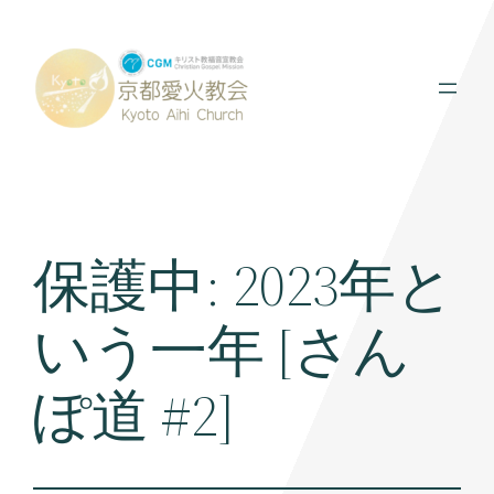
内
容
を
ス
キ
ッ
プ
保護中: 2023年と
いう一年 [さん
ぽ道 #2]