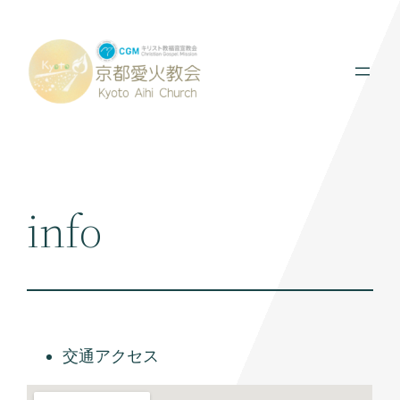
内
容
を
ス
キ
ッ
プ
info
交通アクセス